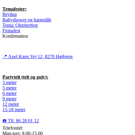
Temafester:
Bryllup
Babyshower og barnedåb
Tema: Oktoberfest
Firmafest
Konfirmation
📍 Axel Kiers Vej 12, 8270 Højbjerg
Partytelt (telt og gulv):
3 meter
5 meter
6 meter
9 meter
12 meter
15-18 meter
☎️ Tlf. 86 28 01 12
Telefontid:
Man-tors: 8.00-15.00