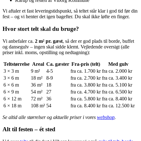
Karup og resten af Viborg Kommune
Vi aftaler et fast leveringstidspunkt, så teltet står klar i god tid før din
fest – og vi henter det igen bagefter. Du skal ikke løfte en finger.
Hvor stort telt skal du bruge?
Vi anbefaler ca.
2 m² pr. gæst
, så der er god plads til borde, buffet
og dansegulv – ingen skal sidde klemt. Vejledende oversigt (alle
priser inkl. moms, opstilling og nedtagning):
Teltstørrelse
Areal
Ca. gæster
Fra-pris (telt)
Med gulv
3 × 3 m
9 m²
4-5
fra ca. 1.700 kr
fra ca. 2.000 kr
3 × 6 m
18 m²
8-9
fra ca. 2.700 kr
fra ca. 3.400 kr
6 × 6 m
36 m²
18
fra ca. 3.800 kr
fra ca. 5.100 kr
6 × 9 m
54 m²
27
fra ca. 4.700 kr
fra ca. 6.500 kr
6 × 12 m
72 m²
36
fra ca. 5.800 kr
fra ca. 8.400 kr
6 × 18 m
108 m²
54
fra ca. 8.400 kr
fra ca. 12.500 kr
Se altid alle størrelser og aktuelle priser i vores
webshop
.
Alt til festen – ét sted