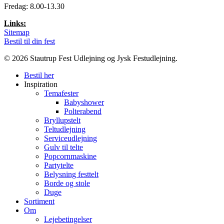
Fredag: 8.00-13.30
Links:
Sitemap
Bestil til din fest
© 2026 Stautrup Fest Udlejning og Jysk Festudlejning.
Close
Bestil her
Menu
Inspiration
Temafester
Babyshower
Polterabend
Bryllupstelt
Teltudlejning
Serviceudlejning
Gulv til telte
Popcornmaskine
Partytelte
Belysning festtelt
Borde og stole
Duge
Sortiment
Om
Lejebetingelser