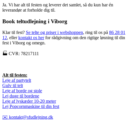
Ja. Vi har alt til festen og leverer det samlet, så du kun har én
leverandør at forholde dig til.
Book teltudlejning i Viborg
Klar til fest?
Se telte og priser i webshoppen
, ring til os på
86 28 01
12
, eller
kontakt os her
for rådgivning om den rigtige løsning til din
fest i Viborg og omegn.
🏭 CVR: 78217111
Alt til festen:
Leje af partytelt
Gulv til telt
Leje af borde og stole
Lej duge til bordene
Leje af lyskæder 10-20 meter
Lej Popcornmaskine til din fest
✉️ kontakt@sfudlejning.dk