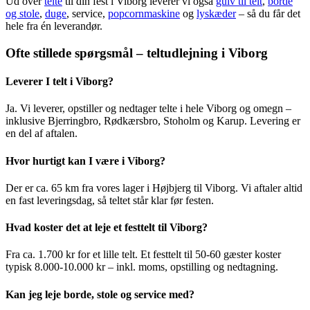
Ud over
telte
til din fest i Viborg leverer vi også
gulv til telt
,
borde
og stole
,
duge
, service,
popcornmaskine
og
lyskæder
– så du får det
hele fra én leverandør.
Ofte stillede spørgsmål – teltudlejning i Viborg
Leverer I telt i Viborg?
Ja. Vi leverer, opstiller og nedtager telte i hele Viborg og omegn –
inklusive Bjerringbro, Rødkærsbro, Stoholm og Karup. Levering er
en del af aftalen.
Hvor hurtigt kan I være i Viborg?
Der er ca. 65 km fra vores lager i Højbjerg til Viborg. Vi aftaler altid
en fast leveringsdag, så teltet står klar før festen.
Hvad koster det at leje et festtelt til Viborg?
Fra ca. 1.700 kr for et lille telt. Et festtelt til 50-60 gæster koster
typisk 8.000-10.000 kr – inkl. moms, opstilling og nedtagning.
Kan jeg leje borde, stole og service med?