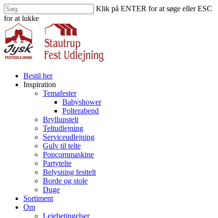
Skip
Klik på ENTER for at søge eller ESC
to
for at lukke
main
Close
content
Search
search
Menu
Bestil her
Inspiration
Temafester
Babyshower
Polterabend
Bryllupstelt
Teltudlejning
Serviceudlejning
Gulv til telte
Popcornmaskine
Partytelte
Belysning festtelt
Borde og stole
Duge
Sortiment
Om
Lejebetingelser