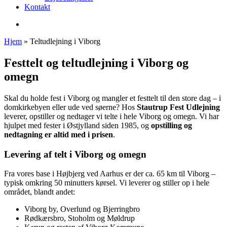
Kontakt
search
Hjem
»
Teltudlejning i Viborg
Festtelt og teltudlejning i Viborg og
omegn
Skal du holde fest i Viborg og mangler et festtelt til den store dag – i
domkirkebyen eller ude ved søerne? Hos
Stautrup Fest Udlejning
leverer, opstiller og nedtager vi telte i hele Viborg og omegn. Vi har
hjulpet med fester i Østjylland siden 1985, og
opstilling og
nedtagning er altid med i prisen
.
Levering af telt i Viborg og omegn
Fra vores base i Højbjerg ved Aarhus er der ca. 65 km til Viborg –
typisk omkring 50 minutters kørsel. Vi leverer og stiller op i hele
området, blandt andet:
Viborg by, Overlund og Bjerringbro
Rødkærsbro, Stoholm og Møldrup